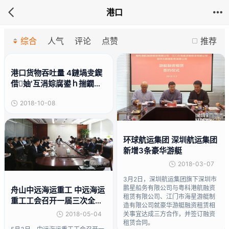
港口
综合
人气
评论
点赞
推荐
港口货物吞吐量 4鏈堝叏鍥
借妯′互涓婃腐鍙ｈ揣鐗╁
悶鍚愰噺9.48浜垮惃
2018-10-08
环球航运集团 深圳航运集团
新增3条豪华游艇
2018-03-07
3月2日，深圳航运集团旗下深圳市
鹏星船务有限公司与粤科港航融资
舟山中远海运重工 中远海运
租赁有限公司、江门市海星游艇制
重工工会召开一届三次全委
造有限公司就豪华游艇融资租赁相
（扩大）会议
2018-05-04
关事宜达成三方合作，并签订融资
租赁合同。