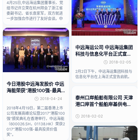
4月25日,中远海运集团董事长、党
组书记许立荣在杭州拜会了浙江省
委副书记、省长袁家军，双方就进
一步加强合作进行了友好会谈。中
中远海运公司 中远海运集团
科技与信息化平台正式宣告
启航
2018-02-05
2月2日下午，中远海运集团科技与
信息化平台在上海正式宣告启航。
今日港股中远海发股价 中远
海能荣获“港股100强-最具
投资价值奖”
泰州口岸船舶有限公司 天津
2018-04-24
港口岸首个船舶岸基供电项
2018年4月19日，第二届香港上市
目预计今年建成
公司发展高峰论坛暨2017“港股100
2018-02-02
强”颁奖典礼在香港举行，中远海能
（600026.SH，01138.HK）荣获2
017“港股100强-最具投资价值
奖”。