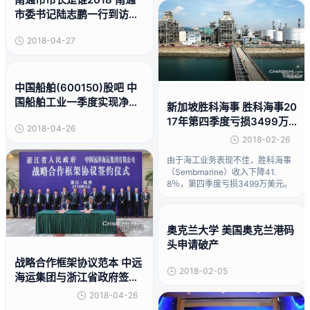
市委书记陆志鹏一行到访中
远海运集团
2018-04-27
中国船舶(600150)股吧 中
国船舶工业一季度实现净利
新加坡胜科海事 胜科海事20
7198万元
17年第四季度亏损3499万
2018-04-26
美元
2018-02-26
由于海工业务表现不佳，胜科海事
（Sembmarine）收入下降41.
8％，第四季度亏损3499万美元。
奥克兰大学 美国奥克兰港码
头申请破产
战略合作框架协议范本 中远
2018-02-05
海运集团与浙江省政府签署
战略合作框架协议
2018-04-26