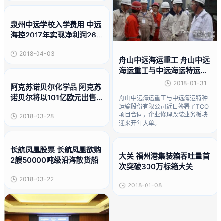
泉州中远学校入学费用 中远
海控2017年实现净利润26.6
2亿元人民币
2018-04-03
舟山中远海运重工 舟山中远
海运重工与中远海运特运签
署TCO 项目合同
2018-01-31
阿克苏诺贝尔化学品 阿克苏
诺贝尔将以101亿欧元出售
舟山中远海运重工与中远海运特种
运输股份有限公司近日签署了TCO
旗下专业化学品业务
项目合同，企业修理改装业务板块
2018-03-28
迎来开年大单。
长航凤凰股票 长航凤凰欲购
大关 福州港集装箱吞吐量首
2艘50000吨级沿海散货船
次突破300万标箱大关
2018-03-22
2018-01-08