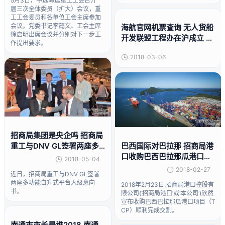
5月3日，中远海运重工工会召开一
届三次全体委员（扩大）会议，重
工工会委员和各单位工会主席参加
会议。党委书记李懿文、工会主席
海航官网机票查询 无人货船
徐启明出席会议并分别对下一步工
开发联盟工程办在沪成立 海
作提出要求。
航科技持续引领全球航运业
2018-03-06
变革
招商局集团是央企吗 招商局
巴西国际对巴拉那 招商局港
重工与DNV GL签署两座多
口收购巴西巴拉那瓜港口项
功能自升式平台入级意向书
2018-05-04
目顺利交割
2018-02-27
近日，招商局重工与DNV GL签署
两座多功能自升式平台入级意向
2018年2月23日,招商局港口控股有
书。
限公司(‘招商局港口’或‘本公司’)欣然
宣布收购巴西巴拉那瓜港口项目（T
CP）顺利完成交割。
南通市市长是谁2018 南通