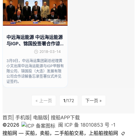
中远海运能源 中远海运能源
与IGP、锦国投签署合作谅
解备忘录
2018-03-14
3月9日，中远海运集团副总经理黄
小文出席中远海运能源与IGP甲醇有
限公司、锦国投（大连）发展有限
公司合作谅解备忘录签署仪式并见
证签约。
« 上一页
1
/172
下一页 »
首页
|
手机版
|
电脑版
|
搜船APP下载
©2026
闽 ICP 备 18010853 号 -1
搜船网 — 买船，卖船，二手船舶交易，上船舶搜船网
📋