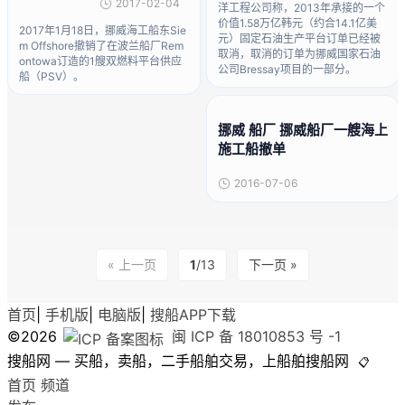
2017-02-04
洋工程公司称，2013年承接的一个
价值1.58万亿韩元（约合14.1亿美
2017年1月18日，挪威海工船东Sie
元）固定石油生产平台订单已经被
m Offshore撤销了在波兰船厂Rem
取消，取消的订单为挪威国家石油
ontowa订造的1艘双燃料平台供应
公司Bressay项目的一部分。
船（PSV）。
挪威 船厂 挪威船厂一艘海上
施工船撤单
2016-07-06
« 上一页
1
/13
下一页 »
首页
|
手机版
|
电脑版
|
搜船APP下载
©2026
闽 ICP 备 18010853 号 -1
搜船网 — 买船，卖船，二手船舶交易，上船舶搜船网
📋
首页
频道