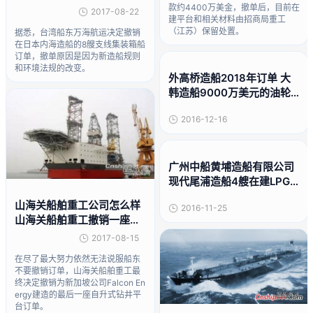
单
款约4400万美金，撤单后，目前在
2017-08-22
建平台和相关材料由招商局重工
（江苏）保留处置。
据悉，台湾船东万海航运决定撤销
在日本内海造船的8艘支线集装箱船
订单，撤单原因是因为新造船规则
和环境法规的改变。
外高桥造船2018年订单 大
韩造船9000万美元的油轮
订单遭撤
2016-12-16
广州中船黄埔造船有限公司
现代尾浦造船4艘在建LPG
船推迟交付
山海关船舶重工公司怎么样
2016-11-25
山海关船舶重工撤销一座自
升式钻井平台订单
2017-08-15
在尽了最大努力依然无法说服船东
不要撤销订单，山海关船舶重工最
终决定撤销为新加坡公司Falcon En
ergy建造的最后一座自升式钻井平
台订单。