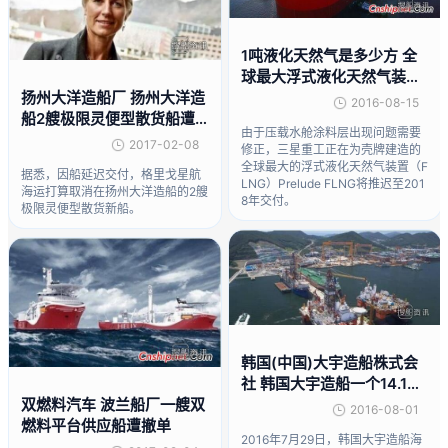
1吨液化天然气是多少方 全
球最大浮式液化天然气装置
将推迟交付
扬州大洋造船厂 扬州大洋造
2016-08-15
船2艘极限灵便型散货船遭
由于压载水舱涂料层出现问题需要
撤单
2017-02-08
修正，三星重工正在为壳牌建造的
全球最大的浮式液化天然气装置（F
据悉，因船延迟交付，格里戈星航
LNG）Prelude FLNG将推迟至201
海运打算取消在扬州大洋造船的2艘
8年交付。
极限灵便型散货新船。
韩国(中国)大宇造船株式会
社 韩国大宇造船一个14.1亿
美元石油生产平台订单遭撤
双燃料汽车 波兰船厂一艘双
2016-08-01
单
燃料平台供应船遭撤单
2016年7月29日，韩国大宇造船海