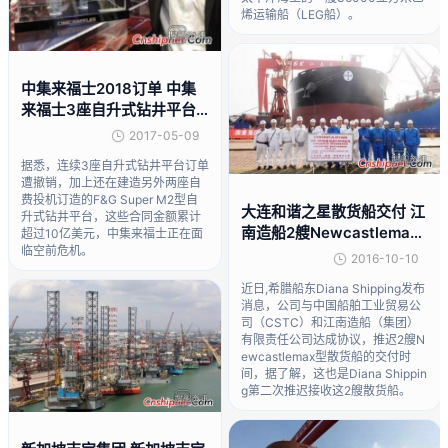
烯运输船（LEG船）。
中集来福士2018订单 中集
来福士3座自升式钻井平台
订单遭撤销
2017-05-09
据悉，连续3座自升式钻井平台订单
遭撤销，加上还在建造另外两座自
费投机订造的F&G Super M2型自
大连和谐之星散货船交付 江
升式钻井平台，这些合同金额累计
南造船2艘Newcastlemax
超过10亿美元，中集来福士正在面
临空前危机。
型散货船遭延期交付
2016-10-10
近日,希腊船东Diana Shipping发布
消息，公司与中国船舶工业贸易公
司（CSTC）和江南造船（集团）
有限责任公司达成协议，推迟2艘N
ewcastlemax型散货船的交付时
间，据了解，这也是Diana Shippin
g第二次推迟接收这2艘散货船。