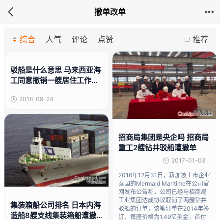
撤单改单
综合
人气
评论
点赞
推荐
驳船是什么意思 马来西亚海
工同意撤销一艘居住工作驳
船订单
2018-09-24
招商局集团是央企吗 招商局
重工2艘钻井驳船遭撤单
2017-01-03
2016年12月31日，新加坡上市企业
泰国的Mermaid Maritime在公司官
网发布公告称，公司已经与招商局
工业集团达成协议取消了两艘钻井
集装箱船公司排名 日本内海
驳船的订单，该笔订单在2014年签
造船8艘支线集装箱船遭撤
订，每座价格为1.49亿美金，首付