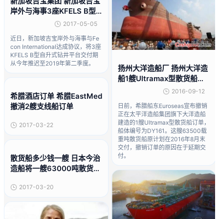
新加坡吉宝集团 新加坡吉宝
岸外与海事3座KFELS B型
自升式钻井平台延期交付
2017-05-05
近日，新加坡吉宝岸外与海事与Fe
con International达成协议，将3座
KFELS B型自升式钻井平台交付期
从今年推迟至2019年第二季度。
扬州大洋造船厂 扬州大洋造
船1艘Ultramax型散货船遭
撤单
2016-09-12
希腊酒店订单 希腊EastMed
撤消2艘支线船订单
日前，希腊船东Euroseas宣布撤销
正在太平洋造船集团旗下大洋造船
建造的1艘Ultramax型散货船订单，
2017-03-22
船体编号为DY161。这艘63500载
重吨散货船原计划在2016年8月末
交付，撤销订单的原因在于延期交
付。
散货船多少钱一艘 日本今治
造船将一艘63000吨散货船
推迟交付
2017-03-20