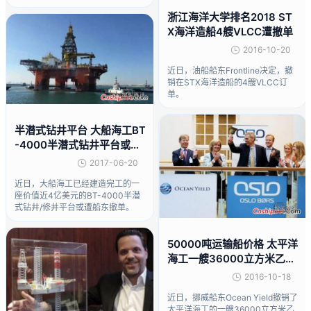
浙江海洋大学排名2018 ST
X海洋造船4艘VLCC遭撤单
2016-10-20
近日，油船船东Frontline决定，撤
销在STX海洋造船的4艘VLCC订
单。
半潜式钻井平台 大船海工BT
-4000半潜式钻井平台或遭
撤单
2017-06-20
近日，大船海工已经建造完工的一
座价值近4亿美元的BT-4000半潜
式钻井/修井平台或遭船东撤单。
50000吨运输船价格 太平洋
海工一艘36000立方米乙烯
运输船遭撤销
2016-10-18
近日，挪威船东Ocean Yield撤销了
太平洋海工的一艘36000立方米乙