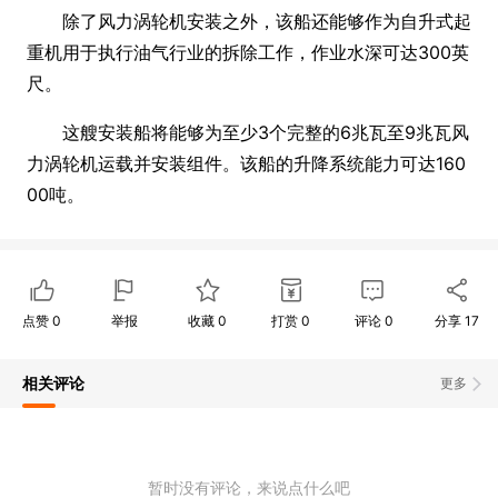
除了风力涡轮机安装之外，该船还能够作为自升式起
重机用于执行油气行业的拆除工作，作业水深可达300英
尺。
这艘安装船将能够为至少3个完整的6兆瓦至9兆瓦风
力涡轮机运载并安装组件。该船的升降系统能力可达160
00吨。
点赞
0
举报
收藏
0
打赏
0
评论
0
分享
17
相关评论
更多
暂时没有评论，来说点什么吧