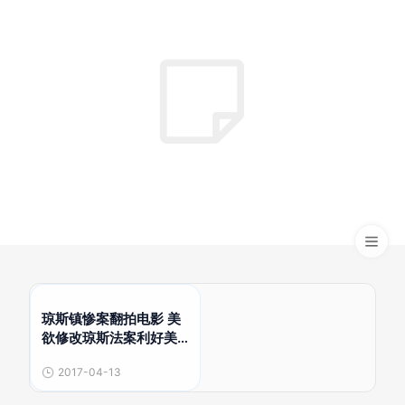
琼斯镇惨案翻拍电影 美
欲修改琼斯法案利好美
国造船业
2017-04-13