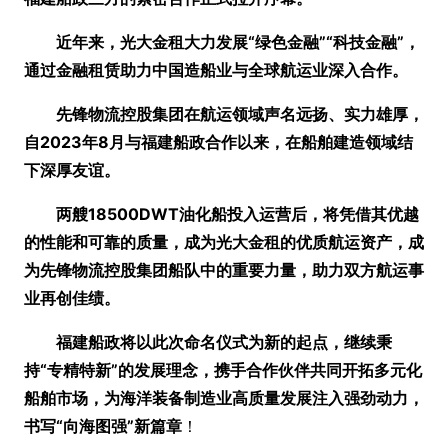
近年来，光大金租大力发展
“绿色金融”
“科技金融”
，
通过金融租赁助力中国造船业与全球航运业深入合作。
先锋物流控股集团在航运领域声名远扬、实力雄厚，
自2023年8月与福建船政合作以来，在船舶建造领域结
下深厚友谊。
两艘18500DWT油化船投入运营后，将凭借其优越
的性能和可靠的质量，成为光大金租的优质航运资产，成
为先锋物流控股集团船队中的重要力量，助力双方航运事
业再创佳绩。
福建船政将以此次命名仪式为新的起点，继续秉
持
“专精特新”
的发展理念，携手合作伙伴共同开拓多元化
船舶市场，为海洋装备制造业高质量发展注入强劲动力，
书写
“向海图强”
新篇章
！