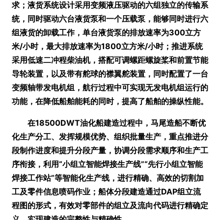
求；液货系统设计采用变频液压驱动的六组独立的传输系
统，同时驱动六台液货泵和一个压载泵，能够同时进行六
组液货的卸载工作，单台液货泵的排放速率为300立方
米/小时，最大排放速率为1800立方米/小时；推进系统
采用低速二冲程柴油机，搭配可调螺距螺旋桨和前置节能
导轮装置，以及带有舵球的襟翼舵装置，同时配置了一台
变频轴带发电机组，航行过程中可实现无发电机组运行的
功能，在降低船舶能耗的同时，提高了船舶的操纵性能。
在18500DWT油化船建造过程中，马尾造船不断优
化生产分工、发挥规模优势、组织批量生产，重点推进分
段制作进度和提升分段产量，协调分段需求顺序和生产工
序衔接，利用
“小组立智能焊接生产线”
“先行小组立智能
焊接工作站”
等智能化生产线，进行精确、高效的切割加
工及零件信息喷码作业；船体分段建造通过DAP组立流
程图的形式，有效对零部件的组立及流向代码进行精确定
义，实现建造的完整性与精确性。