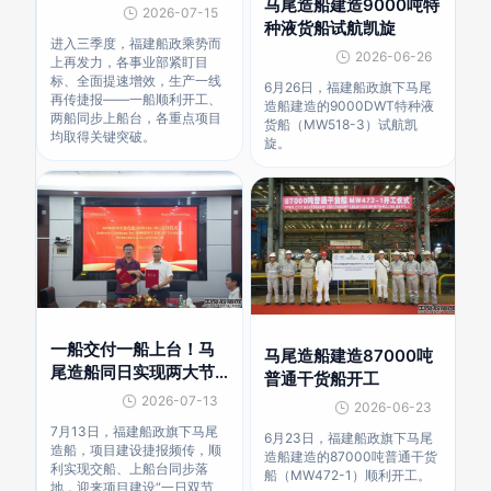
马尾造船建造9000吨特
进键
2026-07-15
种液货船试航凯旋
进入三季度，福建船政乘势而
2026-06-26
上再发力，各事业部紧盯目
标、全面提速增效，生产一线
6月26日，福建船政旗下马尾
再传捷报——一船顺利开工、
造船建造的9000DWT特种液
两船同步上船台，各重点项目
货船（MW518-3）试航凯
均取得关键突破。
旋。
一船交付一船上台！马
马尾造船建造87000吨
尾造船同日实现两大节
普通干货船开工
点
2026-07-13
2026-06-23
7月13日，福建船政旗下马尾
6月23日，福建船政旗下马尾
造船，项目建设捷报频传，顺
造船建造的87000吨普通干货
利实现交船、上船台同步落
船（MW472-1）顺利开工。
地，迎来项目建设“一日双节