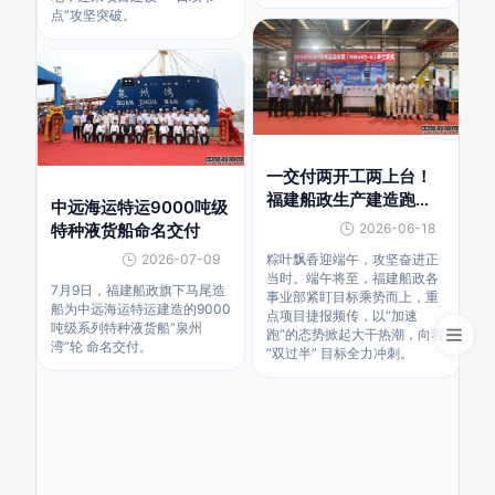
点”攻坚突破。
一交付两开工两上台！
福建船政生产建造跑
中远海运特运9000吨级
出“加速度”
特种液货船命名交付
2026-06-18
2026-07-09
粽叶飘香迎端午，攻坚奋进正
当时。端午将至，福建船政各
7月9日，福建船政旗下马尾造
事业部紧盯目标乘势而上，重
船为中远海运特运建造的9000
点项目捷报频传，以“加速
吨级系列特种液货船“泉州
跑”的态势掀起大干热潮，向着
湾”轮 命名交付。
“双过半” 目标全力冲刺。