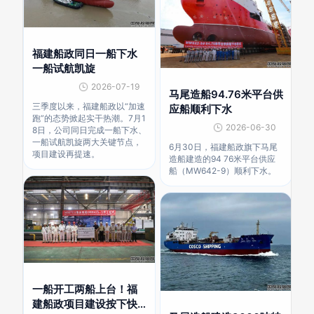
福建船政同日一船下水
一船试航凯旋
2026-07-19
马尾造船94.76米平台供
三季度以来，福建船政以“加速
应船顺利下水
跑”的态势掀起实干热潮。7月1
2026-06-30
8日，公司同日完成一船下水、
一船试航凯旋两大关键节点，
6月30日，福建船政旗下马尾
项目建设再提速。
造船建造的94 76米平台供应
船（MW642-9）顺利下水。
一船开工两船上台！福
建船政项目建设按下快