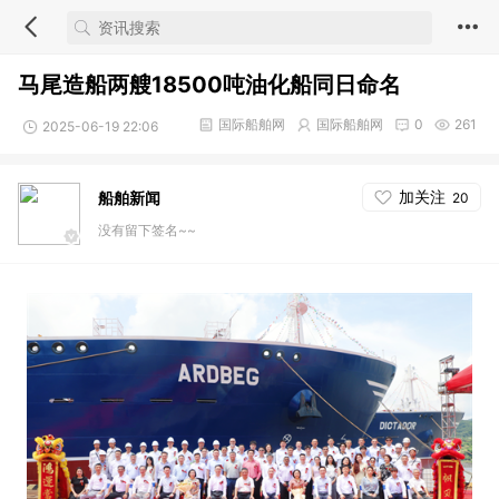
马尾造船两艘18500吨油化船同日命名
国际船舶网
国际船舶网
0
261
2025-06-19 22:06
加关注
船舶新闻
20
没有留下签名~~