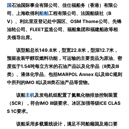
国
石油国际事业有限公司、佳仕福船务
（香港）
有限公
司、上海欧得利
船舶
工程有限公司、法国船级社
（B
V）
、利比里亚登记处中国区、OSM Thome公司、先锋
油轮公司、FLEET监造公司、福船集团和福建船政等相
关领导出席。
该型船总长149.8米，型宽22.8米，型深12.7米，
预留改装甲醇双燃料功能，可运输的主要货品为原油、密
度低于1.54吨每立方米的石油产品以及化学品
（II类及III
类）
、液体化学品、包括MARPOL Annex I以及IBC规则
中所列的IMO II以及III类石油产品等货物。
该船
主机
及发电机组配置了氮氧化物排放控制装置
（SCR）
，符合IMO III级要求、冰区加强等级ICE CLAS
S 1C要求。
该船采用多载重线设计，满足不同船籍国及港口要