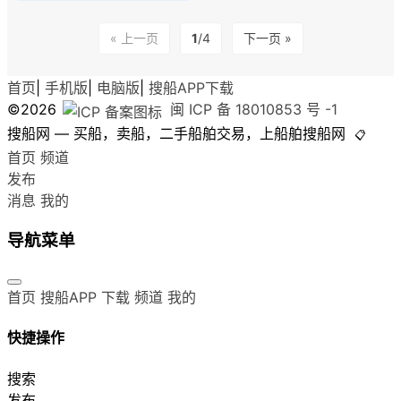
« 上一页
1
/4
下一页 »
首页
|
手机版
|
电脑版
|
搜船APP下载
©2026
闽 ICP 备 18010853 号 -1
搜船网 — 买船，卖船，二手船舶交易，上船舶搜船网
📋
首页
频道
发布
消息
我的
导航菜单
首页
搜船APP 下载
频道
我的
快捷操作
搜索
发布