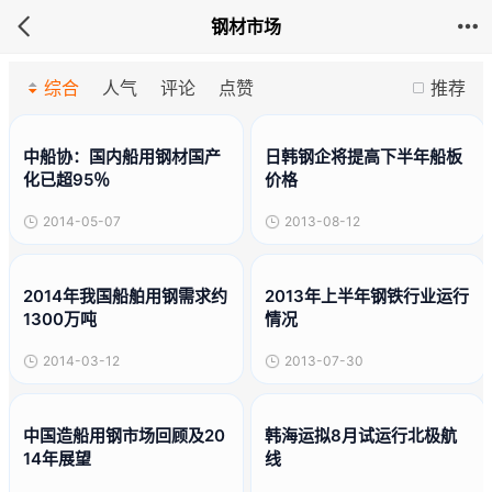
钢材市场
综合
人气
评论
点赞
推荐
中船协：国内船用钢材国产
日韩钢企将提高下半年船板
化已超95％
价格
2014-05-07
2013-08-12
2014年我国船舶用钢需求约
2013年上半年钢铁行业运行
1300万吨
情况
2014-03-12
2013-07-30
中国造船用钢市场回顾及20
韩海运拟8月试运行北极航
14年展望
线