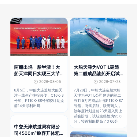
两船出坞一船半漂！大
大船天津为VOTIL建造
船天津同日实现三大节
第二艘成品油船开启试
点
航
2026-08-05
2026-07-28
8月5日，中船大连造船大船天
7月28日，中船大连造船大船
津一线生产捷报频传：C16K-8
天津为VOTIL公司建造的第二
号船、P110K-88号船较计划提
艘11 5万吨成品油船P110K-87
前14天顺利出坞
号船，鸣笛启航、驶离码头，
较年度计划提前23天进入海上
试验阶段，试航完整性为95 6
分，较首制船提高了0 66分
中交天津航道局有限公
司4500m³舱容开体耙