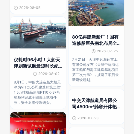
吸船设计直接采购公告
2026-08-05
80亿再建新船厂！国有
造修船巨头南北布局全
面提速
2026-07-25
仅耗时96小时！大船天
7月21日，天津中远海运重工
有限公司发布《天津中远海运
津刷新试航最短时长纪
重工船舶与海工建造基地项目
录
2026-08-02
第二次公示》，披露了项目最
新建设规划。
8月1日，中船大连造船大船天
津为VITOL公司建造的第二艘1
1 5万吨成品油船P110K-87号
船顺利完成全部海上试航任
中交天津航道局有限公
务，安全返港停靠码头。
司4500m³舱容开体耙
吸船设计招标公告(二次)
2026-07-23