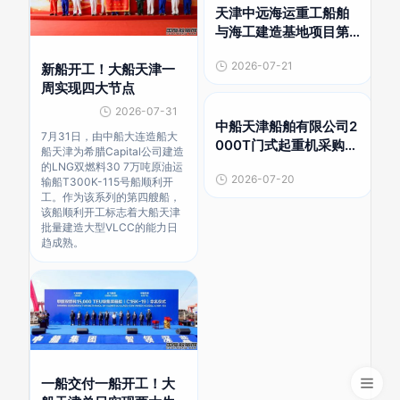
天津中远海运重工船舶
与海工建造基地项目第
二次公示
2026-07-21
新船开工！大船天津一
周实现四大节点
2026-07-31
中船天津船舶有限公司2
7月31日，由中船大连造船大
000T门式起重机采购项
船天津为希腊Capital公司建造
目结果公告
的LNG双燃料30 7万吨原油运
2026-07-20
输船T300K-115号船顺利开
工。作为该系列的第四艘船，
该船顺利开工标志着大船天津
批量建造大型VLCC的能力日
趋成熟。
一船交付一船开工！大