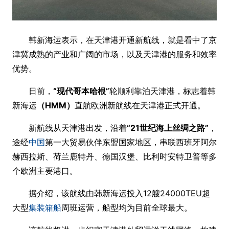
韩新海运表示，在天津港开通新航线，就是看中了京
津冀成熟的产业和广阔的市场，以及天津港的服务和效率
优势。
日前，
“现代哥本哈根”
轮顺利靠泊天津港，标志着韩
新海运
（HMM）
直航欧洲新航线在天津港正式开通。
新航线从天津港出发，沿着
“21世纪海上丝绸之路”
，
途经
中国
第一大贸易伙伴东盟国家地区，串联西班牙阿尔
赫西拉斯、荷兰鹿特丹、德国汉堡、比利时安特卫普等多
个欧洲主要港口。
据介绍，该航线由韩新海运投入12艘24000TEU超
大型
集装箱船
周班运营，船型均为目前全球最大。