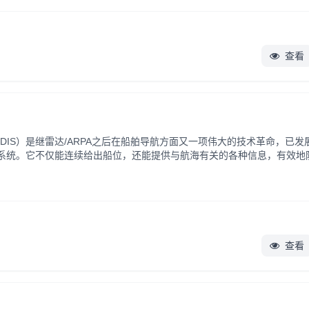
查看
DIS）是继雷达/ARPA之后在船舶导航方面又一项伟大的技术革命，已发
系统。它不仅能连续给出船位，还能提供与航海有关的各种信息，有效地
舶船在20万艘以上。随着各国官方电子海图（ENC）逐步完备、标...
查看