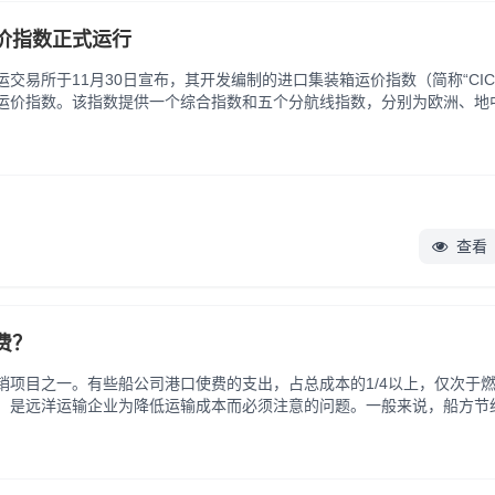
价指数正式运行
交易所于11月30日宣布，其开发编制的进口集装箱运价指数（简称“CICF
运价指数。该指数提供一个综合指数和五个分航线指数，分别为欧洲、地
行的2014年11月28日为基期...
查看
费？
销项目之一。有些船公司港口使费的支出，占总成本的1/4以上，仅次于
，是远洋运输企业为降低运输成本而必须注意的问题。一般来说，船方节
.