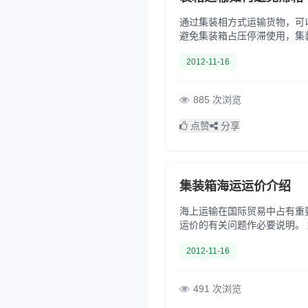
通过集装相方式运输货物，可
避免集装箱占压停滞使用，集装
物装在箱里可以免费。超过这
2012-11-16
885 次浏览
点赞
分享
集装箱海运运价介绍
海上运输在国际贸易中占有重
运价的有关问题作必要说明。 集装箱海运目前主要采用的货物交接方式有3种,即CY-CY、CY-CFS和CFS-CFS。 1.C
Y-CY在CY-CY交接方式下,
2012-11-16
491 次浏览