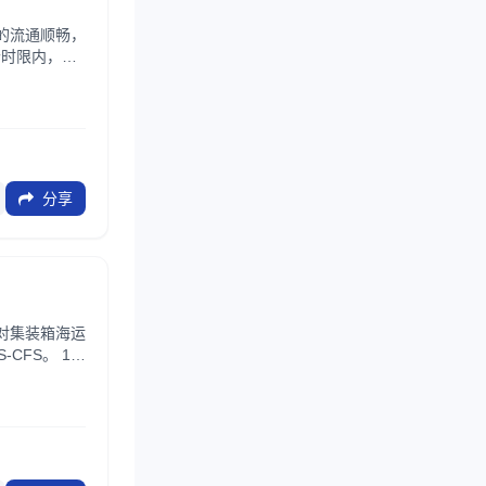
的流通顺畅，
个时限内，货
..
分享
对集装箱海运