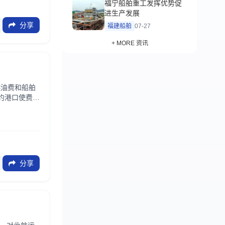
福宁船舶重工发挥优势促
进生产发展
分享
福建船舶
07-27
+ MORE 资讯
燃油费和船舶
约港口使费的
..
分享