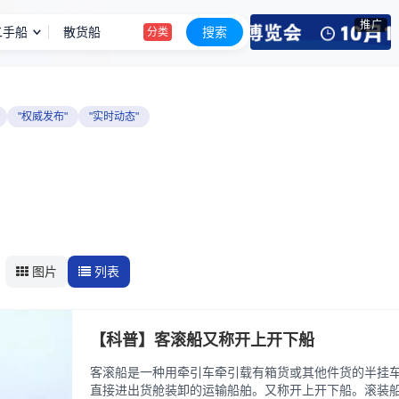
推广
二手船
散货船
搜索
分类
出售2013年3500吨成品油轮
信息
99.8米运沙船
信息
"权威发布"
"实时动态"
出售1995年日本建造5000吨油船
信息
1.3万吨油化船
信息
出售5030吨干货船
信息
成品油船
分类
：
图片
列表
【科普】客滚船又称开上开下船
客滚船是一种用牵引车牵引载有箱货或其他件货的半挂
直接进出货舱装卸的运输船舶。又称开上开下船。滚装