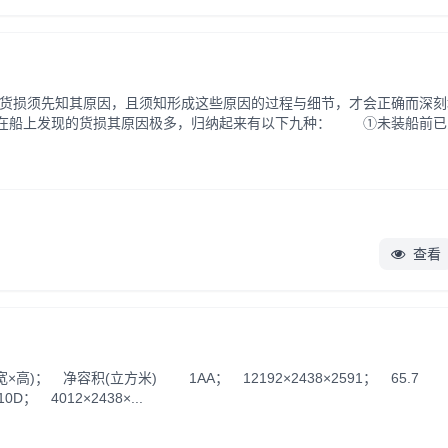
损须先知其原因，且须知形成这些原因的过程与细节，才会正确而深刻
在船上发现的货损其原因极多，归纳起来有以下九种： ①未装船前已
装卸作业中受损； ③受载场所条件不符合要求； ④船上积载不当.
查看
高)； 净容积(立方米) 1AA； 12192×2438×2591； 65.7 
0D； 4012×2438×...