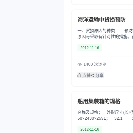
海洋运输中货损预防
一、货损原因的种类 预防货
原因与采取有针对性的措施。
在了潜伏的致损因素； ②
2012-11-16
1403 次浏览
点赞
分享
船用集装箱的规格
名称及规格； 外形尺寸(长×宽×
58×2438×2591； 32.1 1
2012-11-16