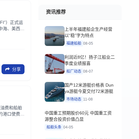
资讯推荐
I”）正式运
中海、美西、
上半年福建船企生产经营
以“稳”字为特点
福建船舶
08-05
利润近8亿！扬子江船业二
季度业绩报喜
分享
船厂动态
08-07
国产12米游艇价格表 Dun
ya游艇今夏交付72米游艇
市场动态
11-08
燃油费和船舶
中国重工预期股价60元 中国重工资
约港口使费的
源整合投资价值凸显
船舶头条
04-05