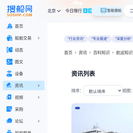
多云
北京
智能搜船
首页
船舶交易
"行业资讯"
"专业报道"
"深度分析"
动态
首页
资讯
百科知识
航运知识
图文
资讯列表
设备
资讯
排序：
视图
视频
采购
论坛