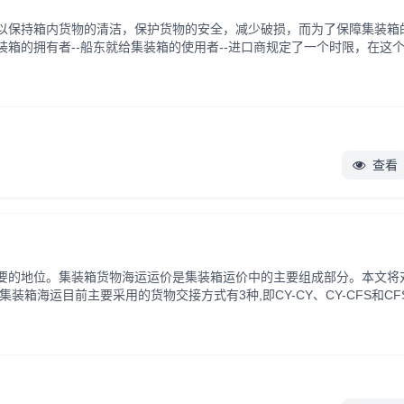
以保持箱内货物的清洁，保护货物的安全，减少破损，而为了保障集装箱
箱的拥有者--船东就给集装箱的使用者--进口商规定了一个时限，在这
段时间，如果货物还不从箱中掏出，占用着集装箱，那么每天就要向船东支.
查看
要的地位。集装箱货物海运运价是集装箱运价中的主要组成部分。本文将
承运人是以整箱形态按受与交付货物的。发...