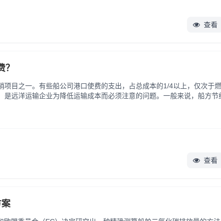
查看
费？
销项目之一。有些船公司港口使费的支出，占总成本的1/4以上，仅次于
，是远洋运输企业为降低运输成本而必须注意的问题。一般来说，船方节
1.船方必须了解和掌握各港各种费目的收费规则，及其费率调整情况。.
查看
方案