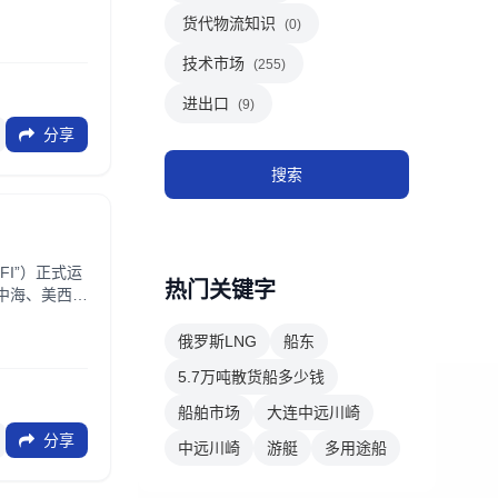
货代物流知识
(0)
技术市场
(255)
进出口
(9)
分享
搜索
I”）正式运
热门关键字
中海、美西、
俄罗斯LNG
船东
5.7万吨散货船多少钱
船舶市场
大连中远川崎
分享
中远川崎
游艇
多用途船