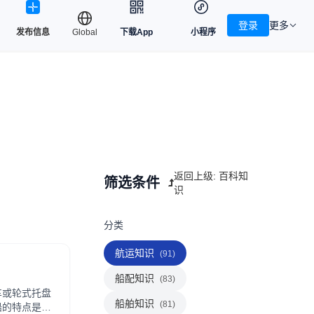
登录
更多
发布信息
Global
下载App
小程序
返回上级: 百科知
筛选条件
识
分类
航运知识
(91)
船配知识
(83)
车或轮式托盘
船舶知识
(81)
船的特点是装