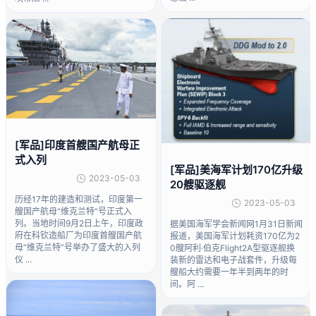
[军品]印度首艘国产航母正
式入列
[军品]美海军计划170亿升级
2023-05-03
20艘驱逐舰
历经17年的建造和测试，印度第一
2023-05-03
艘国产航母“维克兰特”号正式入
列。当地时间9月2日上午，印度政
据美国海军学会新闻网1月31日新闻
府在科钦造船厂为印度首艘国产航
报道，美国海军计划耗资170亿为2
母“维克兰特”号举办了盛大的入列
0艘阿利·伯克Flight2A型驱逐舰换
仪 ...
装新的雷达和电子战套件，升级每
艘船大约需要一年半到两年的时
间。阿 ...