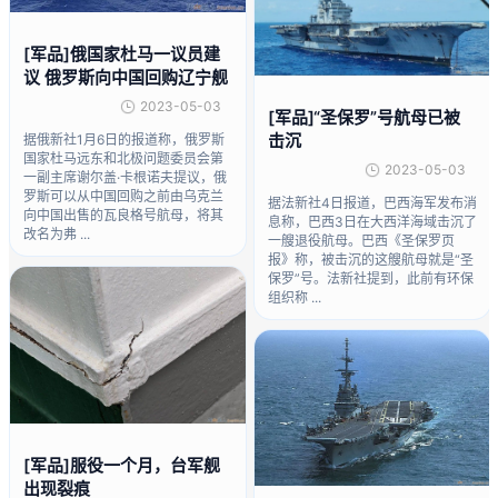
[军品]俄国家杜马一议员建
议 俄罗斯向中国回购辽宁舰
2023-05-03
[军品]“圣保罗”号航母已被
击沉
据俄新社1月6日的报道称，俄罗斯
国家杜马远东和北极问题委员会第
2023-05-03
一副主席谢尔盖·卡根诺夫提议，俄
罗斯可以从中国回购之前由乌克兰
据法新社4日报道，巴西海军发布消
向中国出售的瓦良格号航母，将其
息称，巴西3日在大西洋海域击沉了
改名为弗 ...
一艘退役航母。巴西《圣保罗页
报》称，被击沉的这艘航母就是“圣
保罗”号。法新社提到，此前有环保
组织称 ...
[军品]服役一个月，台军舰
出现裂痕