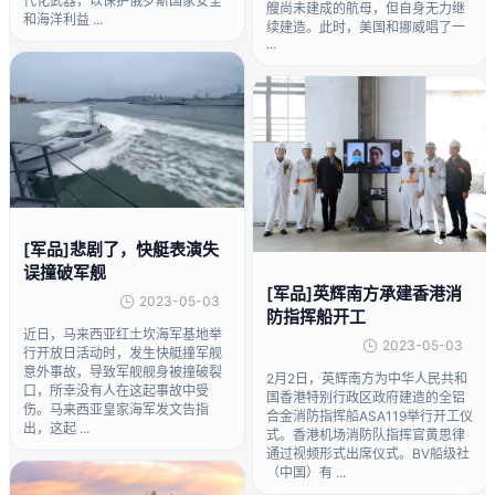
代化武器，以保护俄罗斯国家安全
艘尚未建成的航母，但自身无力继
和海洋利益 ...
续建造。此时，美国和挪威唱了一
...
[军品]悲剧了，快艇表演失
误撞破军舰
[军品]英辉南方承建香港消
2023-05-03
防指挥船开工
近日，马来西亚红土坎海军基地举
2023-05-03
行开放日活动时，发生快艇撞军舰
意外事故，导致军舰舰身被撞破裂
2月2日，英辉南方为中华人民共和
口，所幸没有人在这起事故中受
国香港特别行政区政府建造的全铝
伤。马来西亚皇家海军发文告指
合金消防指挥船ASA119举行开工仪
出，这起 ...
式。香港机场消防队指挥官黄思律
通过视频形式出席仪式。BV船级社
（中国）有 ...