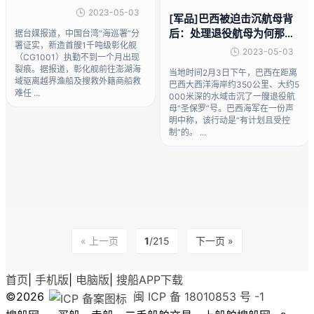
2023-05-03
[军品]巴西被迫击沉航母背
后：处理退役航母为何那么
据台媒报道，中国台湾“海巡署”分
署证实，新造首艘1千吨级彰化舰
难？
2023-05-03
（CG1001）执勤不到一个月出现
裂痕。据报道，彰化舰前往澎湖海
当地时间2月3日下午，巴西在距离
域驱离越界渔船及搜救外籍商船救
巴西大西洋海岸约350公里、大约5
难任 ...
000米深的水域击沉了一艘退役航
母“圣保罗”号。巴西海军在一份声
明中称，该行动是“有计划且受控
制”的。 ...
« 上一页
1
/215
下一页 »
首页
|
手机版
|
电脑版
|
搜船APP下载
©2026
闽 ICP 备 18010853 号 -1