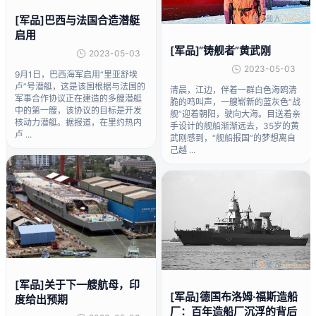
[军品]巴西与法国合造潜艇
启用
[军品]“铸舰者”黄武刚
2023-05-03
2023-05-03
9月1日，巴西海军启用“里亚舒埃
卢”号潜艇，这是该国根据与法国的
清晨，江边，伴着一群白色海鸥清
军事合作协议正在建造的多艘潜艇
脆的鸣叫声，一艘崭新的蓝灰色“战
中的第一艘，该协议的目标是开发
舰”迎着朝阳，驶向大海。目送着亲
核动力潜艇。据报道，在里约热内
手设计的舰船渐渐远去，35岁的黄
卢 ...
武刚感到，“舰船报国”的梦想离自
己越 ...
[军品]关于下一艘航母，印
[军品]德国布洛姆·福斯造船
度给出预期
厂：百年造船厂沉浮的背后