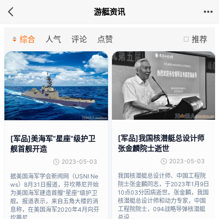
游艇资讯
综合
人气
评论
点赞
推荐
[军品]我国核潜艇总设计师
[军品]美海军“星座”级护卫
张金麟院士逝世
舰首舰开造
2023-05-03
2023-05-03
我国核潜艇总设计师、中国工程院
据美国海军学会新闻网（USNI Ne
院士张金麟同志，于2023年1月9日
ws）8月31日报道，芬坎蒂尼开始
10点03分因病逝世。张金麟，我国
为美国海军建造首艘“星座”级护卫
核潜艇总设计师和动力专家，中国
舰。报道表示，来自五角大楼的消
工程院院士，094战略导弹核潜艇
息称，在美国海军2020年4月向芬
总设 ...
坎蒂尼 ...