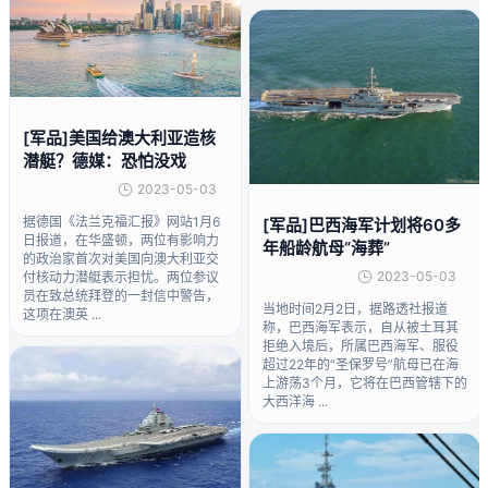
[军品]美国给澳大利亚造核
潜艇？德媒：恐怕没戏
2023-05-03
据德国《法兰克福汇报》网站1月6
[军品]巴西海军计划将60多
日报道，在华盛顿，两位有影响力
年船龄航母“海葬”
的政治家首次对美国向澳大利亚交
2023-05-03
付核动力潜艇表示担忧。两位参议
员在致总统拜登的一封信中警告，
当地时间2月2日，据路透社报道
这项在澳英 ...
称，巴西海军表示，自从被土耳其
拒绝入境后，所属巴西海军、服役
超过22年的“圣保罗号”航母已在海
上游荡3个月，它将在巴西管辖下的
大西洋海 ...