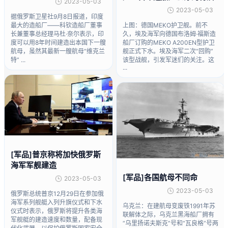
2023-05-03
2023-05-03
据俄罗斯卫星社9月8日报道，印度
最大的造船厂——科钦造船厂董事
上图：德国MEKO护卫舰。前不
长兼董事总经理马杜·奈尔表示，印
久，埃及海军向德国布洛姆·福斯造
度可以用8年时间建造出本国下一艘
船厂订购的MEKO A200EN型护卫
航母，虽然其最新一艘航母“维克兰
舰正式下水。埃及海军二次“回购”
特” ...
该型战舰，引发军迷们的关注。这
...
[军品]普京称将加快俄罗斯
海军军舰建造
[军品]各国航母不同命
2023-05-03
2023-05-03
俄罗斯总统普京12月29日在参加俄
海军系列舰艇入列升旗仪式和下水
乌克兰：在建航母变废铁1991年苏
仪式时表示，俄罗斯将提升各类海
联解体之际，乌克兰黑海船厂拥有
军舰艇的建造速度和数量，配备现
“乌里扬诺夫斯克”号和“瓦良格”号两