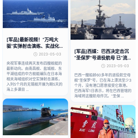
[军品]最新视频！“万吨大
驱”实弹射击演练、实战化训
[军品]西媒：巴西决定击沉
练
2023-05-03
“圣保罗”号退役航母 已“流
央视军事连续两天发布四艘舰艇的
浪”近半年
2023-05-03
最新动向。由南昌舰、盐城舰、东
平湖组成的中方舰艇编队在日本海
巴西一艘船龄60多年的退役航空母
相关海域组织对空实弹射击演练，
舰“圣保罗”号，已在海上漂流至少3
入列5个月的无锡舰开展为期5天的
个月，没有港口愿意接受它靠港。
海上多课目 ...
巴西海军1日表示，将在巴西管辖的
海域将这艘航母炸沉。“圣保 ...